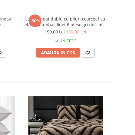
p;
inet,4
Lenjerie pat dublu cu pliuri,cearceaf cu
Lenjerie p
-30%
-30%
nui
c
elastic,bumbac finet,6 piese,gri deschis-
elastic
x205cm,2
A763
199,00 Lei
139,00 Lei
1
1244
, nu se
IN STOC
ADAUGA IN COS
AD
mat
 a
ci;
fie
re
tru a
 din
mativ,
e de