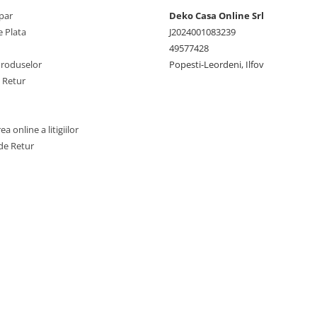
par
Deko Casa Online Srl
 Plata
J2024001083239
49577428
Produselor
Popesti-Leordeni, Ilfov
e Retur
a online a litigiilor
de Retur