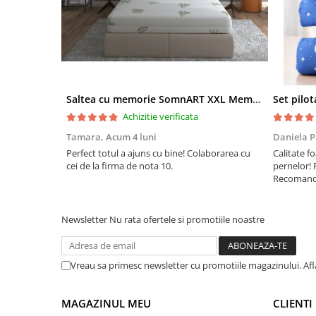
Saltea cu memorie SomnART XXL Memory Plus 160x190, înălțime 25cm, pentru persoane supraponderale, husă Aloe Vera detașabilă, rulată, fermitate mare
Achizitie verificata
Tamara,
Acum 4 luni
Daniela P
Perfect totul a ajuns cu bine! Colaborarea cu
Calitate fo
cei de la firma de nota 10.
pernelor! 
Recomand 
Newsletter
Nu rata ofertele si promotiile noastre
Vreau sa primesc newsletter cu promotiile magazinului. Af
MAGAZINUL MEU
CLIENTI