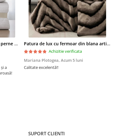
ezentare
t bumbac
tic
Set pilota 200x215cm 370g cu 2 perne 50x70,alb- PLT37
Patura de lux cu fermoar din blana artificala de nurca 200x230cm+2 fete de perna 50x50cm,maro cu negru-F054
Achizitie verificata
Mariana Plotogea,
Acum 5 luni
Loredana,
A
 și a
Calitate excelentă!!
Super încânta
uroasă!
recomand din 
buun și niște
SUPORT CLIENTI