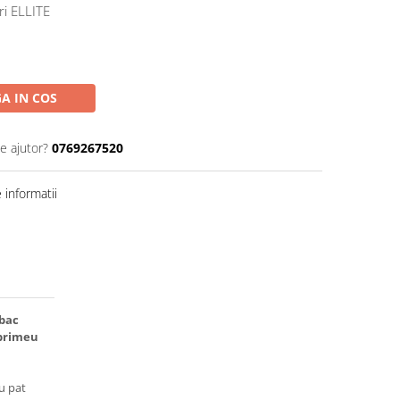
ri ELLITE
A IN COS
e ajutor?
0769267520
informatii
mbac
mprimeu
ru pat