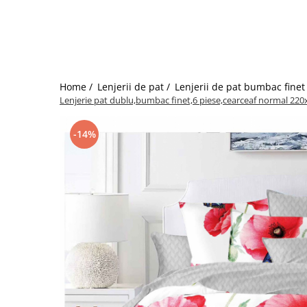
Bumbac satinat
Bumbac policoton
Compatibile cu saltea
90x200cm
100x200cm
Home /
Lenjerii de pat /
Lenjerii de pat bumbac finet
120x200cm
Lenjerie pat dublu,bumbac finet,6 piese,cearceaf normal 220
140x200cm
160x200cm
-14%
180x200cm
200x200cm
200x220cm
Tipul cearceafului de pat
Cu elastic
Normal - fara elastic
Culoarea
Alba
Neagra