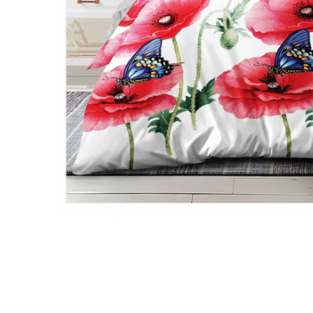
Galbena
Bleu
Gri
Mov
Rosie
Roz
Bej
Verde
Lila
Imprimeu
Cu flori
Uni (1-2 culori)
Cu dungi
Cu inimioare
Cu pisici
Cu Animal Print
Cu ursuleti