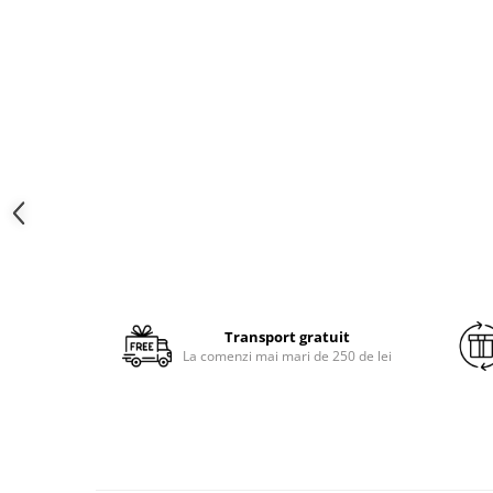
Brodate
Cu Motiv Traditional
Transport gratuit
La comenzi mai mari de 250 de lei