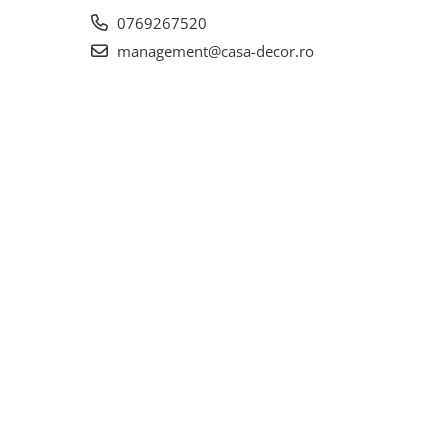
0769267520
management@casa-decor.ro