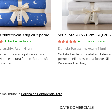
nuanță între fotografia de pr
și produs datorită prelucrării
fotografiei.*
Vezi si alte produse:
Din categoria:
Lenjerii de pa
finet
Pentru pat:
dublu
Cearceaf de pat:
fara elas
Set pilota 200x215cm 370g cu 2 perne 50x70,albastru- PLT36
Cu imprimeu:
Flori
Achizitie verificata
Achizitie verificata
Culoarea:
Alba
Brandul:
araschiv,
Acum 4 luni
Daniela Paraschiv,
Acum 4 luni
arte buna atât a pilotei cât și a
Calitate foarte buna atât a pilotei cât
Pilota este una foarte călduroasă!
pernelor! Pilota este una foarte căld
cu drag!
Recomand cu drag!
la mai multe in
Politica de Confidentialitate
DATE COMERCIALE