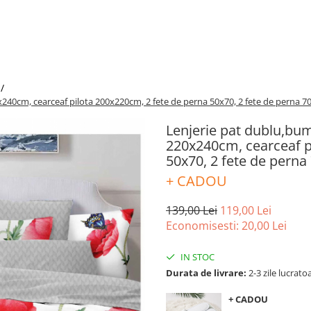
 /
x240cm, cearceaf pilota 200x220cm, 2 fete de perna 50x70, 2 fete de perna 
Lenjerie pat dublu,bum
220x240cm, cearceaf p
50x70, 2 fete de pern
+ CADOU
139,00 Lei
119,00 Lei
Economisesti:
20,00
Lei
IN STOC
Durata de livrare:
2-3 zile lucrato
+ CADOU