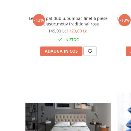
Lenjerie pat dublu,bumbac finet,6 piese
Lenjer
-13%
-13%
cu elastic,motiv traditional rosu
albastru-A423
norma
149,00 Lei
129,00 Lei
IN STOC
ADAUGA IN COS