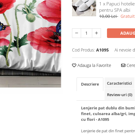
1 x Papuci hotelie
pentru SPA albi
10,00 Lei
Gratuit
ADAUG
Cod Produs:
A1095
Ai nevoie d
Adauga la Favorite
Cere 
Caracteristici
Descriere
Review-uri
(0)
Lenjerie pat dublu din bu
finet, culoarea alba/gri, i
cu flori - A1095
Lenjerie de pat din finet pent