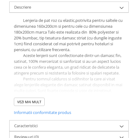
Galbena
Descriere
Bleu
Lenjeria de pat roz cu elastic,potrivita pentru saltele cu
Gri
dimeniunea 160x200cm si pentru cele cu dimensiunea
Mov
180x200cm marca Talo este realizata din 80% polyester si
Rosie
20% bumbac, tip tesatura damasc striat (cu dungile inguste
1cm) fiind considerat cel mai potrivit pentru hoteluri si
Roz
pensiuni, cu utilizare frecventa.
Bej
Aceste lenjerii sunt confectionate dintr-un damasc fin,
Verde
satinat, 100% mercerizat si sanforizat si au un aspect lucios
ceea ce le confera eleganta, un grad ridicat de delicatete la
Lila
atingere precum si rezistenta la folosire si spalari repetate.
Imprimeu
Pentru somnul calduros si odihnitor la care ai visat
alege lenjeriile elegante din damasc satinat disponibil in mai
Cu flori
multe culori. Sunt foarte comode si usor de intretinut.
Uni (1-2 culori)
Continutul setului format din 6 piese:
VEZI MAI MULT
Cu dungi
-cearceaf pat clasic,
cu elastic
-180x200 cm + 25cm
Cu inimioare
Informatii conformitate produs
-cearceaf pilota
cu inchidere flep
(parte peste parte)-200x230
Cu pisici
cm-1 buc
-fata perna-50*80 cm -2 buc ±5cm
Caracteristici
cu inchidere flep
(parte
Cu Animal Print
peste parte)
Cu ursuleti
Review-uri
(0)
-fata perna-70*70 cm -2 buc ±5cm
cu inchidere flep
(parte