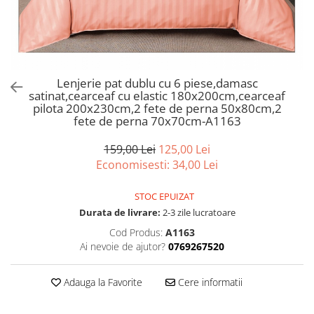
Bumbac satinat
Bumbac policoton
Compatibile cu saltea
90x200cm
100x200cm
Lenjerie pat dublu cu 6 piese,damasc
satinat,cearceaf cu elastic 180x200cm,cearceaf
120x200cm
pilota 200x230cm,2 fete de perna 50x80cm,2
140x200cm
fete de perna 70x70cm-A1163
160x200cm
159,00 Lei
125,00 Lei
180x200cm
Economisesti:
34,00
Lei
200x200cm
200x220cm
STOC EPUIZAT
Tipul cearceafului de pat
Durata de livrare:
2-3 zile lucratoare
Cu elastic
Cod Produs:
A1163
Ai nevoie de ajutor?
0769267520
Normal - fara elastic
Culoarea
Adauga la Favorite
Cere informatii
Alba
Neagra