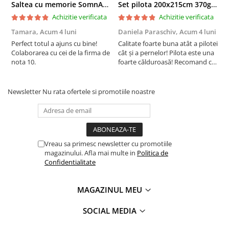
Saltea cu memorie SomnART XXL Memory Plus 160x190, înălțime 25cm, pentru persoane supraponderale, husă Aloe Vera detașabilă, rulată, fermitate mare
Set pilota 200x215cm 370g cu 2 perne 50x70,albastru- PLT36
Achizitie verificata
Achizitie verificata
Tamara,
Acum 4 luni
Daniela Paraschiv,
Acum 4 luni
D
Perfect totul a ajuns cu bine!
Calitate foarte buna atât a pilotei
C
Colaborarea cu cei de la firma de
cât și a pernelor! Pilota este una
c
nota 10.
foarte călduroasă! Recomand cu
f
drag!
d
Newsletter
Nu rata ofertele si promotiile noastre
Vreau sa primesc newsletter cu promotiile
magazinului. Afla mai multe in
Politica de
Confidentialitate
MAGAZINUL MEU
SOCIAL MEDIA