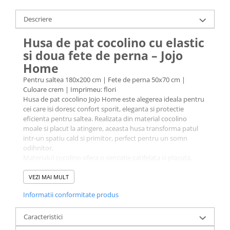
Galbena
Descriere
Bleu
Gri
Husa de pat cocolino cu elastic
Mov
si doua fete de perna – Jojo
Rosie
Home
Roz
Pentru saltea 180x200 cm | Fete de perna 50x70 cm |
Bej
Culoare crem | Imprimeu: flori
Husa de pat cocolino Jojo Home este alegerea ideala pentru
Verde
cei care isi doresc confort sporit, eleganta si protectie
Lila
eficienta pentru saltea. Realizata din material cocolino
Imprimeu
moale si placut la atingere, aceasta husa transforma patul
intr-un spatiu cald si primitor, perfect pentru un somn
Cu flori
odihnitor.
Uni (1-2 culori)
Materialul cocolino ofera o senzatie catifelata si placuta,
fiind potrivit pentru toate anotimpurile, in special pentru
Cu dungi
sezonul rece. Textura delicata si aspectul elegant contribuie
VEZI MAI MULT
Cu inimioare
la crearea unui dormitor modern si armonios.
Informatii conformitate produs
Cearceaful este prevazut cu elastic pe toata circumferinta,
Cu pisici
asigurand o fixare ferma pe saltea. Nu aluneca, nu se
Cu Animal Print
strange si isi mentine forma chiar si dupa utilizari repetate.
Caracteristici
Cu ursuleti
In acelasi timp, protejeaza salteaua impotriva murdariei,