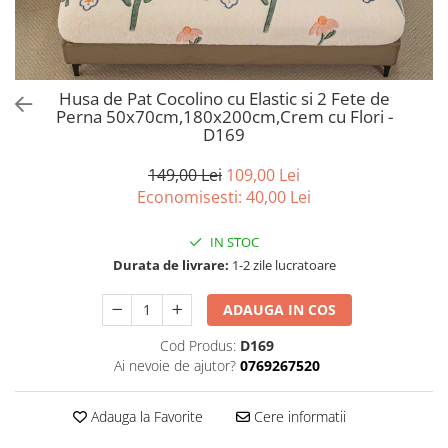
Bumbac satinat
Bumbac policoton
Compatibile cu saltea
90x200cm
Husa de Pat Cocolino cu Elastic si 2 Fete de
Perna 50x70cm,180x200cm,Crem cu Flori -
100x200cm
D169
120x200cm
140x200cm
149,00 Lei
109,00 Lei
160x200cm
Economisesti:
40,00
Lei
180x200cm
IN STOC
200x200cm
Durata de livrare:
1-2 zile lucratoare
200x220cm
Tipul cearceafului de pat
ADAUGA IN COS
Cu elastic
Cod Produs:
D169
Normal - fara elastic
Ai nevoie de ajutor?
0769267520
Culoarea
Alba
Adauga la Favorite
Cere informatii
Neagra