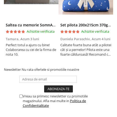
Saltea cu memorie SomnART XXL Memory Plus 160x190, înălțime 25cm, pentru persoane supraponderale, husă Aloe Vera detașabilă, rulată, fermitate mare
Set pilota 200x215cm 370g cu 2 perne 50x70,albastru- PLT36
Achizitie verificata
Achizitie verificata
Tamara,
Acum 3 luni
Daniela Paraschiv,
Acum 4 luni
D
Perfect totul a ajuns cu bine!
Calitate foarte buna atât a pilotei
C
Colaborarea cu cei de la firma de
cât și a pernelor! Pilota este una
c
nota 10.
foarte călduroasă! Recomand cu
f
drag!
d
Newsletter
Nu rata ofertele si promotiile noastre
Vreau sa primesc newsletter cu promotiile
magazinului. Afla mai multe in
Politica de
Confidentialitate