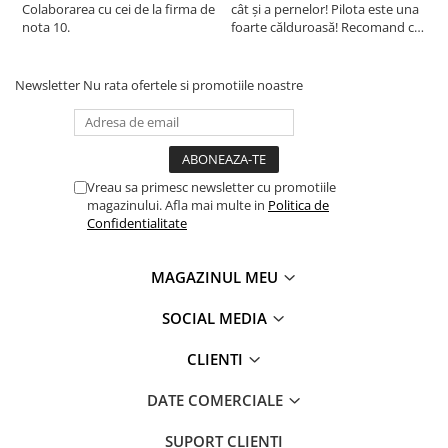
Colaborarea cu cei de la firma de
cât și a pernelor! Pilota este una
c
nota 10.
foarte călduroasă! Recomand cu
f
drag!
d
Newsletter
Nu rata ofertele si promotiile noastre
Vreau sa primesc newsletter cu promotiile
magazinului. Afla mai multe in
Politica de
Confidentialitate
MAGAZINUL MEU
SOCIAL MEDIA
CLIENTI
DATE COMERCIALE
SUPORT CLIENTI