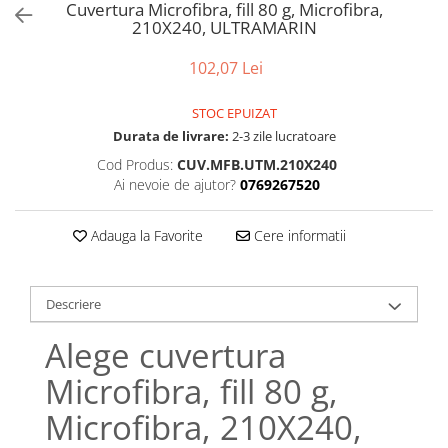
Cuvertura Microfibra, fill 80 g, Microfibra,
Bumbac satinat
210X240, ULTRAMARIN
Bumbac policoton
Compatibile cu saltea
102,07 Lei
90x200cm
STOC EPUIZAT
100x200cm
Durata de livrare:
2-3 zile lucratoare
120x200cm
Cod Produs:
CUV.MFB.UTM.210X240
140x200cm
Ai nevoie de ajutor?
0769267520
160x200cm
180x200cm
Adauga la Favorite
Cere informatii
200x200cm
200x220cm
Tipul cearceafului de pat
Descriere
Cu elastic
Alege cuvertura
Normal - fara elastic
Microfibra, fill 80 g,
Culoarea
Alba
Microfibra, 210X240,
Neagra