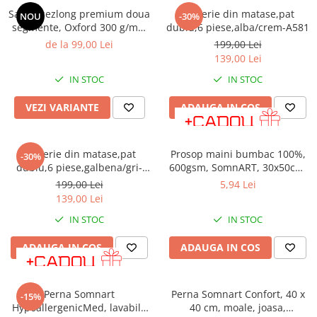
Saltea sezlong premium doua
Lenjerie din matase,pat
NOU
-30%
segmente, Oxford 300 g/mp,
dublu,6 piese,alba/crem-A581
rosu cu textura discreta, cu
de la 99,00 Lei
199,00 Lei
perna
139,00 Lei
IN STOC
IN STOC
VEZI VARIANTE
ADAUGA IN COS
Lenjerie din matase,pat
Prosop maini bumbac 100%,
-30%
dublu,6 piese,galbena/gri-
600gsm, SomnART, 30x50cm,
A583
alb
199,00 Lei
5,94 Lei
139,00 Lei
IN STOC
IN STOC
ADAUGA IN COS
ADAUGA IN COS
Perna Somnart
Perna Somnart Confort, 40 x
-15%
HypoallergenicMed, lavabila
40 cm, moale, joasa,