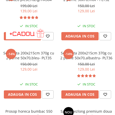
Galbena
199,00 Lei
150,00 Lei
Bleu
139,00 Lei
129,00 Lei
Gri
Mov
IN STOC
IN STOC
Rosie
ADAUGA IN COS
ADAUGA IN COS
Roz
Bej
Verde
Set pilota 200x215cm 370g cu
Set pilota 200x215cm 370g cu
-14%
-14%
Lila
2 perne 50x70,bleu- PLT35
2 perne 50x70,albastru- PLT36
150,00 Lei
150,00 Lei
Imprimeu
129,00 Lei
129,00 Lei
Cu flori
Uni (1-2 culori)
IN STOC
IN STOC
Cu dungi
Cu inimioare
ADAUGA IN COS
ADAUGA IN COS
Cu pisici
Cu Animal Print
Prosop horeca bumbac 550
Saltea sezlong premium doua
Cu ursuleti
NOU