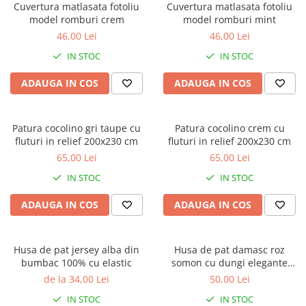
Cuvertura matlasata fotoliu
Cuvertura matlasata fotoliu
model romburi crem
model romburi mint
46,00 Lei
46,00 Lei
IN STOC
IN STOC
ADAUGA IN COS
ADAUGA IN COS
Patura cocolino gri taupe cu
Patura cocolino crem cu
fluturi in relief 200x230 cm
fluturi in relief 200x230 cm
65,00 Lei
65,00 Lei
IN STOC
IN STOC
ADAUGA IN COS
ADAUGA IN COS
Husa de pat jersey alba din
Husa de pat damasc roz
bumbac 100% cu elastic
somon cu dungi elegante
160x200 / 180x200 + 2 fete
de la 34,00 Lei
50,00 Lei
perna
IN STOC
IN STOC