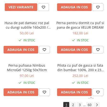
VEZI VARIANTE
ADAUGA IN COS
Husa de pat damasc roz pal
Perna pentru dormit cu puf si
cu dungi subtile 160x200 /
pana de gasca VELUR DREAM
180x200 + 2 fete perna
50,00 Lei
182,00 Lei
IN STOC
IN STOC
ADAUGA IN COS
ADAUGA IN COS
Perna pufoasa Nimbus
Pilota cu puf de gasca si fata
MicroGel 1250g 50x70cm
din bumbac 100%, 200 x 230
cm
97,00 Lei
252,00 Lei
IN STOC
IN STOC
ADAUGA IN COS
ADAUGA IN COS
1
2
3
60
...