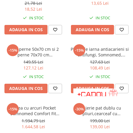
la 95°C - 40 x 40 cm
matlasata, lavabila la masina
21,78 Lei
13,65 Lei
de spalat la 60 de grade
18,52 Lei
IN STOC
IN STOC
ADAUGA IN COS
ADAUGA IN COS
Set 2 perne 50x70 cm si 2
Pilota de iarna antiacarieni si
-15%
-15%
perne 70x70 cm
antifungi, Somnomed,
HypoallergenicMed Somnart,
microfibra alba, 140x200,
149,55 Lei
127,63 Lei
microfibra matlasata
umplutura groasa de iarna,
127,12 Lei
108,49 Lei
400 gsm
IN STOC
IN STOC
ADAUGA IN COS
ADAUGA IN COS
Saltea cu arcuri Pocket
Lenjerie pat dublu cu
-15%
-30%
Somnomed Comfort Fit
pliuri,cearceaf cu
HoReCa 180x200, înălțime 30
elastic,bumbac finet,6
1.934,79 Lei
199,00 Lei
cm, spumă cu memorie, husa
piese,gri deschis-A763
1.644,58 Lei
139,00 Lei
tratament antifungic,