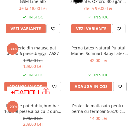
GSM Line-alb
segmente, Oxford 300 g/mp,
Brodate
crem cu textura tesuta, cu
de la 18,00 Lei
de la 99,00 Lei
Cu Motiv Traditional
perna
IN STOC
IN STOC
VEZI VARIANTE
VEZI VARIANTE
Lenjerie din matase,pat
Perna Latex Natural Puiutul
-30%
dublu,6 piese,bej/gri-A587
Mamei Somnart Baby Latex,
joasa, 40x30, H6,5 cm, crem
199,00 Lei
42,00 Lei
139,00 Lei
IN STOC
IN STOC
ADAUGA IN COS
ADAUGA IN COS
Lenjerie pat dublu,bumbac
Protectie matlasata pentru
-20%
100%,8 piese,alba cu 2 dungi
perna cu fermoar 50x70 cm
brodate verzi-67584
alba
299,00 Lei
14,00 Lei
239,00 Lei