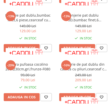
Lenjerie pat dublu,bumbac
Lenjerie pat dublu
-13%
-13%
finet,6 piese,cearceaf cu
3D,bumbac finet,6
elastic,albastru inchis cu
piese,cearceaf de pat
149,00 Lei
149,00 Lei
pestisori-A905
normal,alba,imprimeu cu
129,00 Lei
129,00 Lei
ursuleti-A1024
IN STOC
IN STOC
ADAUGA IN COS
ADAUGA IN COS
Patura pufoasa cocolino
Lenjerie de pat dublu din
-20%
-16%
200x230cm,gri,frunze-F080
catifea cu pliuri,cearceaf cu
elastic,4 piese,bej- A1383
99,00 Lei
249,00 Lei
79,00 Lei
209,00 Lei
IN STOC
IN STOC
ADAUGA IN COS
ADAUGA IN COS