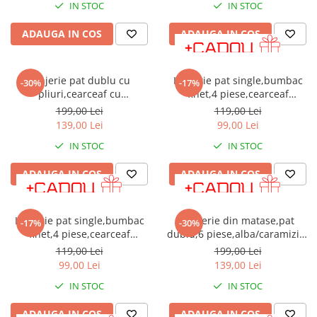
IN STOC
IN STOC
fermitate mediu-tare
ADAUGA IN COS
ADAUGA IN COS
Lenjerie pat dublu cu
Lenjerie pat single,bumbac
-30%
-17%
pliuri,cearceaf cu
finet,4 piese,cearceaf
elastic,bumbac finet,6
normal,alba cu pene albastre-
199,00 Lei
119,00 Lei
piese,verde smarald-A769
A817
139,00 Lei
99,00 Lei
IN STOC
IN STOC
ADAUGA IN COS
ADAUGA IN COS
Lenjerie pat single,bumbac
Lenjerie din matase,pat
-17%
-30%
finet,4 piese,cearceaf
dublu,6 piese,alba/caramiziu-
normal,motiv traditional cu
A861
119,00 Lei
199,00 Lei
flori colorate-A820
99,00 Lei
139,00 Lei
IN STOC
IN STOC
ADAUGA IN COS
ADAUGA IN COS