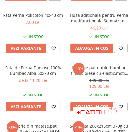
Bumbac satinat
Bumbac policoton
Fata Perna Policoton 40x40 cm
Husa aditionala pentru Perna
Compatibile cu saltea
mutifunctionala SomnArt de
7,00 Lei
gravide Mami, Alb
90x200cm
46,20 Lei
100x200cm
IN STOC
IN STOC
120x200cm
VEZI VARIANTE
ADAUGA IN COS
140x200cm
160x200cm
180x200cm
Fata de Perna Damasc 100%
Lenjerie pat dublu,bumbac
-13%
200x200cm
Bumbac Alba 50x70 cm
finet,6 piese cu elastic,motiv
traditional rosu albastru-A423
200x220cm
de la 11,20 Lei
149,00 Lei
129,00 Lei
Tipul cearceafului de pat
IN STOC
IN STOC
Cu elastic
Normal - fara elastic
VEZI VARIANTE
ADAUGA IN COS
Culoarea
Alba
Lenjerie din matase,pat
Set pilota 200x215cm 370g cu
-30%
-14%
Neagra
dublu,6 piese,roz/gri-A584
2 perne 50x70,mov - PLT32