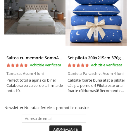
Saltea cu memorie SomnART XXL Memory Plus 160x190, înălțime 25cm, pentru persoane supraponderale, husă Aloe Vera detașabilă, rulată, fermitate mare
Set pilota 200x215cm 370g cu 2 perne 50x70,albastru- PLT36
Achizitie verificata
Achizitie verificata
Tamara,
Acum 4 luni
Daniela Paraschiv,
Acum 4 luni
D
Perfect totul a ajuns cu bine!
Calitate foarte buna atât a pilotei
C
Colaborarea cu cei de la firma de
cât și a pernelor! Pilota este una
c
nota 10.
foarte călduroasă! Recomand cu
f
drag!
d
Newsletter
Nu rata ofertele si promotiile noastre