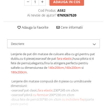
ADAUGA IN COS
Galbena
Bleu
Cod Produs:
A582
Ai nevoie de ajutor?
0769267520
Gri
Mov
Adauga la Favorite
Cere informatii
Rosie
Roz
Bej
Descriere
Verde
Lila
Lenjerie de pat din matase de culoare alba cu gri,pentru pat
dublu,cu 6 piese(cearceaf de pat
fara elastic
,husa pilota si 4
Imprimeu
fete de perna),eleganta,fina la atingere,perfecta pentru
Cu flori
saltele cu dimensiunea de
140x200cm
,
160x200cm
si
180x200cm
.
Uni (1-2 culori)
Cu dungi
Lenjerie din matase compusă din 6 piese cu următoarele
Cu inimioare
dimensiuni:
-cearceaf pat clasic,
fara elastic
:230*245 cm ±5cm
Cu pisici
-cearceaf pilotă
cu fermoar
:200*230 cm ±5cm
Cu Animal Print
-doua fete de pernă:50*80 cm ±5cm
cu inchidere flep
(parte
peste parte)
Cu ursuleti