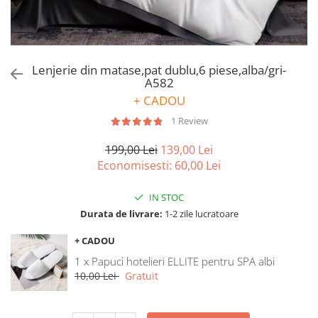
Bumbac satinat
Bumbac policoton
Compatibile cu saltea
90x200cm
Lenjerie din matase,pat dublu,6 piese,alba/gri-
A582
100x200cm
+ CADOU
120x200cm
140x200cm
1 Review
160x200cm
199,00 Lei
139,00 Lei
180x200cm
Economisesti:
60,00
Lei
200x200cm
200x220cm
IN STOC
Tipul cearceafului de pat
Durata de livrare:
1-2 zile lucratoare
Cu elastic
+ CADOU
Normal - fara elastic
1 x Papuci hotelieri ELLITE pentru SPA albi
Culoarea
10,00 Lei
Gratuit
Alba
Neagra