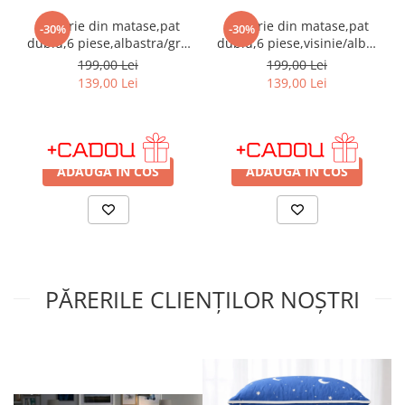
Lenjerie din matase,pat
Lenjerie din matase,pat
-30%
-30%
dublu,6 piese,albastra/gri-
dublu,6 piese,visinie/alba-
A580
A586
199,00 Lei
199,00 Lei
139,00 Lei
139,00 Lei
IN STOC
IN STOC
ADAUGA IN COS
ADAUGA IN COS
PĂRERILE CLIENȚILOR NOȘTRI